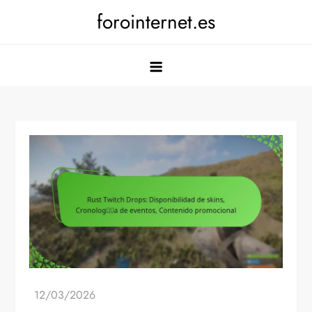
Skip
forointernet.es
to
content