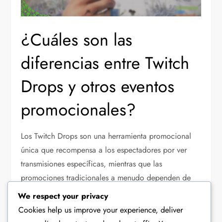
¿Cuáles son las
diferencias entre Twitch
Drops y otros eventos
promocionales?
Los Twitch Drops son una herramienta promocional
única que recompensa a los espectadores por ver
transmisiones específicas, mientras que las
promociones tradicionales a menudo dependen de
compras directas o participación en eventos. La
We respect your privacy
diferencia clave radica en el modelo de
Cookies help us improve your experience, deliver
participación, donde los Twitch Drops incentivan la