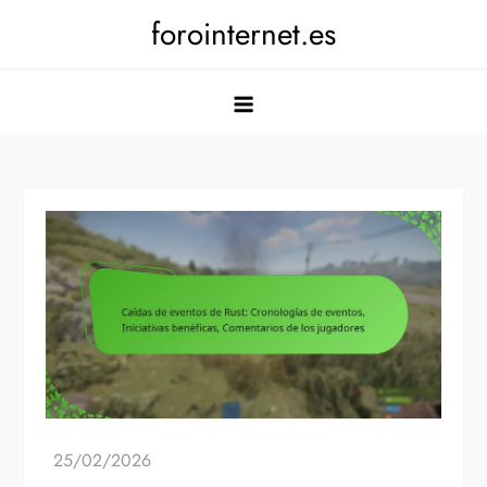
Skip
forointernet.es
to
content