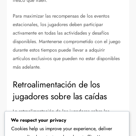
fresco que traen.
Para maximizar las recompensas de los eventos
estacionales, los jugadores deben participar
activamente en todas las actividades y desafíos
disponibles. Mantenerse comprometido con el juego
durante estos tiempos puede llevar a adquirir
artículos exclusivos que pueden no estar disponibles
más adelante.
Retroalimentación de los
jugadores sobre las caídas
La retroalimentación de los jugadores sobre las
caídas de eventos es crucial para que los
We respect your privacy
desarrolladores comprendan qué artículos resuenan
Cookies help us improve your experience, deliver