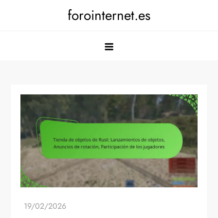
Skip
forointernet.es
to
content